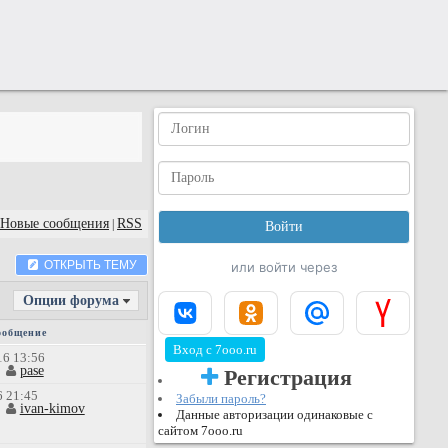
Новые сообщения
RSS
|
ОТКРЫТЬ ТЕМУ
или войти через
Опции форума
ообщение
Вход с 7ooo.ru
16 13:56
pase
Регистрация
6 21:45
Забыли пароль?
ivan-kimov
Данные авторизации одинаковые с
сайтом 7ooo.ru