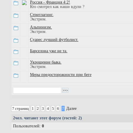
Россия - Франция 4:2!
Кто смотрел как наши вдули ?
Стритлагинг.
Экстрим.
Альпинизм.
Экстрим.
Суарес лучший футболист.
Барселона уже не та.
Укрощение быка.
Экстрим.
Меры предосторожности при беге
7 страниц
1
2
3
4
5
6
7
Далее
2
чел. читают этот форум (гостей: 2)
Пользователей:
0