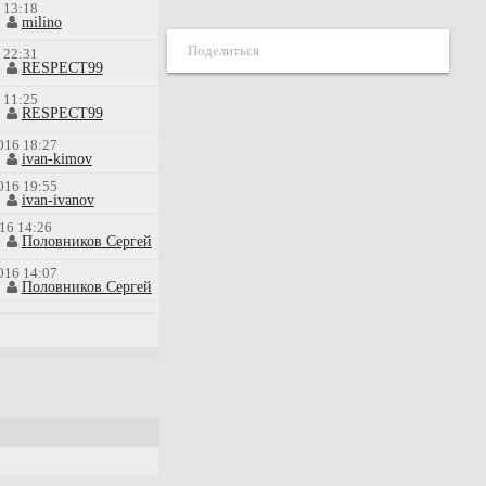
 13:18
milino
Поделиться
 22:31
RESPECT99
 11:25
RESPECT99
016 18:27
ivan-kimov
016 19:55
ivan-ivanov
16 14:26
Половников Сергей
016 14:07
Половников Сергей