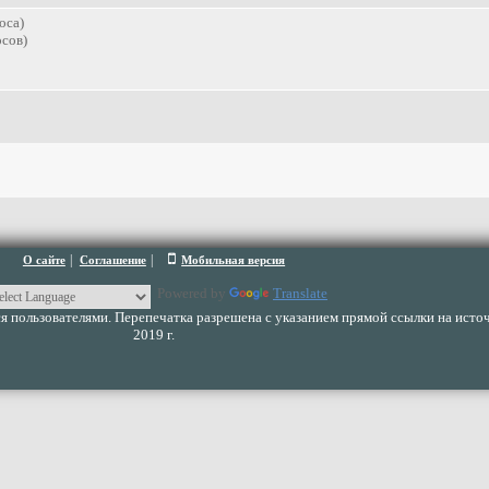
оса)
сов)
|
|
О сайте
Соглашение
Мобильная версия
Powered by
Translate
 пользователями. Перепечатка разрешена с указанием прямой ссылки на источ
2019 г.