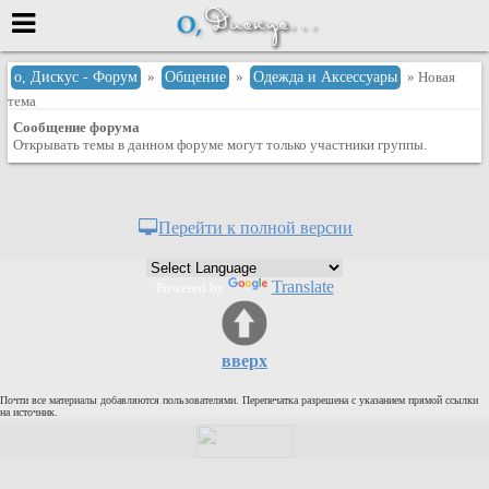
Меню
о, Дискус - Форум
»
Общение
»
Одежда и Аксессуары
» Новая
тема
или войти через
Сообщение форума
Открывать темы в данном форуме могут только участники группы.
Вход с 7ooo.ru
Перейти к полной версии
Регистрация
Забыли пароль?
Translate
Powered by
Данные авторизации одинаковые с
сайтом 7ooo.ru
Форумы
Главная
вверх
Поиск
Почти все материалы добавляются пользователями. Перепечатка разрешена с указанием прямой ссылки
на источник.
Новые сообщения
Беседы
Игры