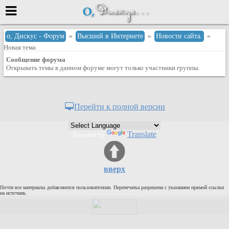
Меню
о, Дискус - Форум
»
Высший в Интернете
»
Новости сайта.
»
Новая тема
или войти через
Сообщение форума
Открывать темы в данном форуме могут только участники группы.
Вход с 7ooo.ru
Перейти к полной версии
Регистрация
Забыли пароль?
Translate
Powered by
Данные авторизации одинаковые с
сайтом 7ooo.ru
Форумы
Главная
вверх
Поиск
Почти все материалы добавляются пользователями. Перепечатка разрешена с указанием прямой ссылки
на источник.
Новые сообщения
Беседы
Игры