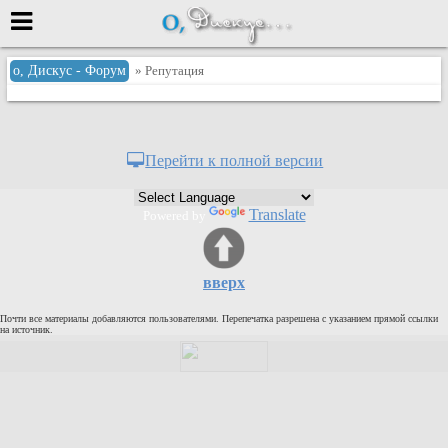
Меню
о, Дискус - Форум
» Репутация
или войти через
Перейти к полной версии
Вход с 7ooo.ru
Translate
Powered by
Регистрация
Забыли пароль?
Данные авторизации одинаковые с
вверх
сайтом 7ooo.ru
Форумы
Почти все материалы добавляются пользователями. Перепечатка разрешена с указанием прямой ссылки
Главная
на источник.
Поиск
Новые сообщения
Беседы
Игры