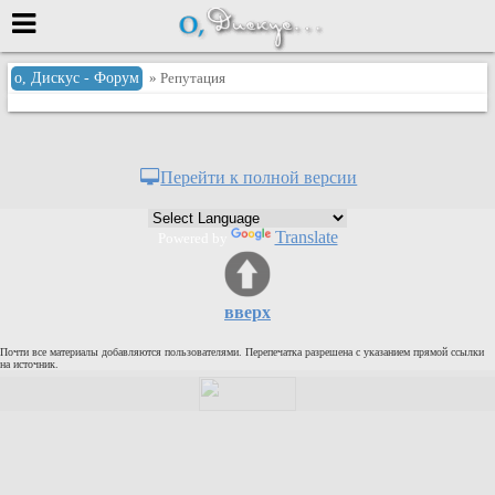
Меню
о, Дискус - Форум
» Репутация
или войти через
Перейти к полной версии
Вход с 7ooo.ru
Translate
Powered by
Регистрация
Забыли пароль?
Данные авторизации одинаковые с
вверх
сайтом 7ooo.ru
Форумы
Почти все материалы добавляются пользователями. Перепечатка разрешена с указанием прямой ссылки
Главная
на источник.
Поиск
Новые сообщения
Беседы
Игры