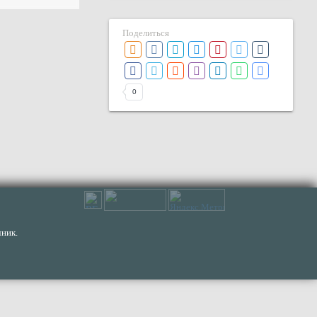
Поделиться
0
ник.