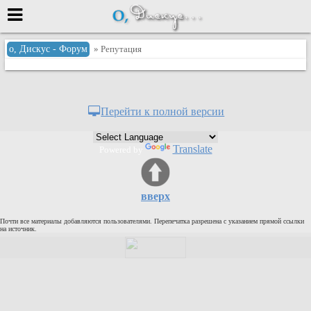
Меню
о, Дискус - Форум
» Репутация
или войти через
Перейти к полной версии
Вход с 7ooo.ru
Translate
Powered by
Регистрация
Забыли пароль?
Данные авторизации одинаковые с
вверх
сайтом 7ooo.ru
Форумы
Почти все материалы добавляются пользователями. Перепечатка разрешена с указанием прямой ссылки
Главная
на источник.
Поиск
Новые сообщения
Беседы
Игры