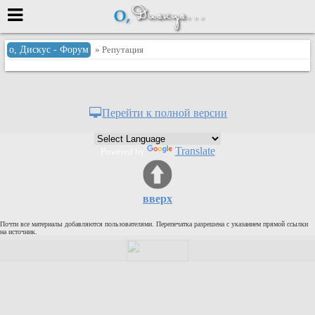
Меню
о, Дискус - Форум
» Репутация
или войти через
Перейти к полной версии
Вход с 7ooo.ru
Translate
Powered by
Регистрация
Забыли пароль?
Данные авторизации одинаковые с
вверх
сайтом 7ooo.ru
Форумы
Почти все материалы добавляются пользователями. Перепечатка разрешена с указанием прямой ссылки
Главная
на источник.
Поиск
Новые сообщения
Беседы
Игры