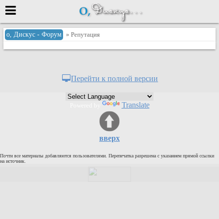
Меню
о, Дискус - Форум
» Репутация
или войти через
Перейти к полной версии
Вход с 7ooo.ru
Translate
Powered by
Регистрация
Забыли пароль?
Данные авторизации одинаковые с
вверх
сайтом 7ooo.ru
Форумы
Почти все материалы добавляются пользователями. Перепечатка разрешена с указанием прямой ссылки
Главная
на источник.
Поиск
Новые сообщения
Беседы
Игры