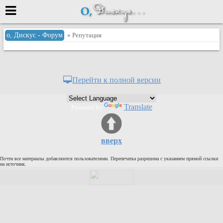
Меню
о, Дискус - Форум
» Репутация
или войти через
Перейти к полной версии
Вход с 7ooo.ru
Translate
Powered by
Регистрация
Забыли пароль?
Данные авторизации одинаковые с
вверх
сайтом 7ooo.ru
Форумы
Почти все материалы добавляются пользователями. Перепечатка разрешена с указанием прямой ссылки
Главная
на источник.
Поиск
Новые сообщения
Беседы
Игры