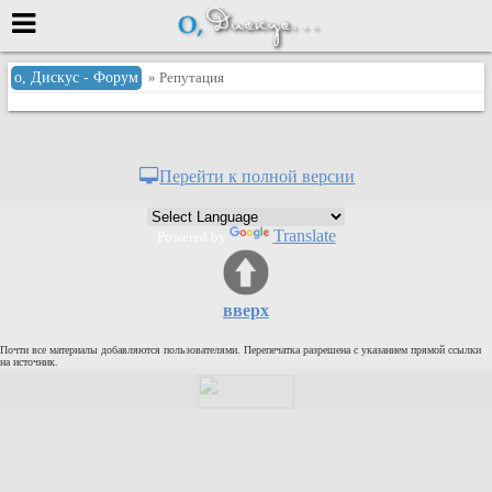
Меню
о, Дискус - Форум
» Репутация
или войти через
Перейти к полной версии
Вход с 7ooo.ru
Translate
Powered by
Регистрация
Забыли пароль?
Данные авторизации одинаковые с
вверх
сайтом 7ooo.ru
Форумы
Почти все материалы добавляются пользователями. Перепечатка разрешена с указанием прямой ссылки
Главная
на источник.
Поиск
Новые сообщения
Беседы
Игры