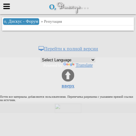
Меню
о, Дискус - Форум
» Репутация
или войти через
Перейти к полной версии
Вход с 7ooo.ru
Translate
Powered by
Регистрация
Забыли пароль?
Данные авторизации одинаковые с
вверх
сайтом 7ooo.ru
Форумы
Почти все материалы добавляются пользователями. Перепечатка разрешена с указанием прямой ссылки
Главная
на источник.
Поиск
Новые сообщения
Беседы
Игры