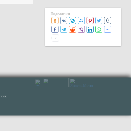
Поделиться
0
ник.