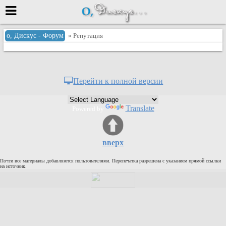
Меню
о, Дискус - Форум
» Репутация
или войти через
Перейти к полной версии
Вход с 7ooo.ru
Translate
Powered by
Регистрация
Забыли пароль?
Данные авторизации одинаковые с
вверх
сайтом 7ooo.ru
Форумы
Почти все материалы добавляются пользователями. Перепечатка разрешена с указанием прямой ссылки
Главная
на источник.
Поиск
Новые сообщения
Беседы
Игры