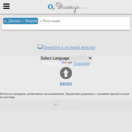
Меню
о, Дискус - Форум
» Репутация
или войти через
Перейти к полной версии
Вход с 7ooo.ru
Translate
Powered by
Регистрация
Забыли пароль?
Данные авторизации одинаковые с
вверх
сайтом 7ooo.ru
Форумы
Почти все материалы добавляются пользователями. Перепечатка разрешена с указанием прямой ссылки
Главная
на источник.
Поиск
Новые сообщения
Беседы
Игры