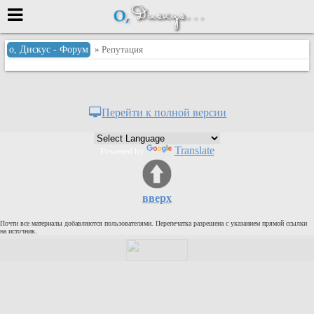
Меню
о, Дискус - Форум
» Репутация
или войти через
Перейти к полной версии
Вход с 7ooo.ru
Translate
Powered by
Регистрация
Забыли пароль?
Данные авторизации одинаковые с
вверх
сайтом 7ooo.ru
Форумы
Почти все материалы добавляются пользователями. Перепечатка разрешена с указанием прямой ссылки
Главная
на источник.
Поиск
Новые сообщения
Беседы
Игры