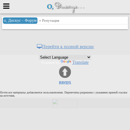
Меню
о, Дискус - Форум
» Репутация
или войти через
Перейти к полной версии
Вход с 7ooo.ru
Translate
Powered by
Регистрация
Забыли пароль?
Данные авторизации одинаковые с
вверх
сайтом 7ooo.ru
Форумы
Почти все материалы добавляются пользователями. Перепечатка разрешена с указанием прямой ссылки
Главная
на источник.
Поиск
Новые сообщения
Беседы
Игры