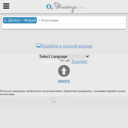
Меню
о, Дискус - Форум
» Репутация
или войти через
Перейти к полной версии
Вход с 7ooo.ru
Translate
Powered by
Регистрация
Забыли пароль?
Данные авторизации одинаковые с
вверх
сайтом 7ooo.ru
Форумы
Почти все материалы добавляются пользователями. Перепечатка разрешена с указанием прямой ссылки
Главная
на источник.
Поиск
Новые сообщения
Беседы
Игры