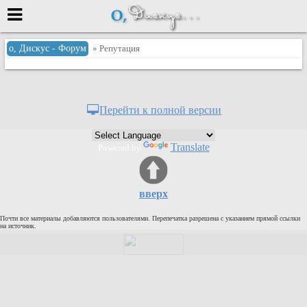
Меню
о, Дискус - Форум
» Репутация
или войти через
Перейти к полной версии
Вход с 7ooo.ru
Translate
Powered by
Регистрация
Забыли пароль?
Данные авторизации одинаковые с
вверх
сайтом 7ooo.ru
Форумы
Почти все материалы добавляются пользователями. Перепечатка разрешена с указанием прямой ссылки
Главная
на источник.
Поиск
Новые сообщения
Беседы
Игры