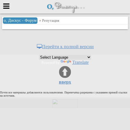
Меню
о, Дискус - Форум
» Репутация
или войти через
Перейти к полной версии
Вход с 7ooo.ru
Translate
Powered by
Регистрация
Забыли пароль?
Данные авторизации одинаковые с
вверх
сайтом 7ooo.ru
Форумы
Почти все материалы добавляются пользователями. Перепечатка разрешена с указанием прямой ссылки
Главная
на источник.
Поиск
Новые сообщения
Беседы
Игры