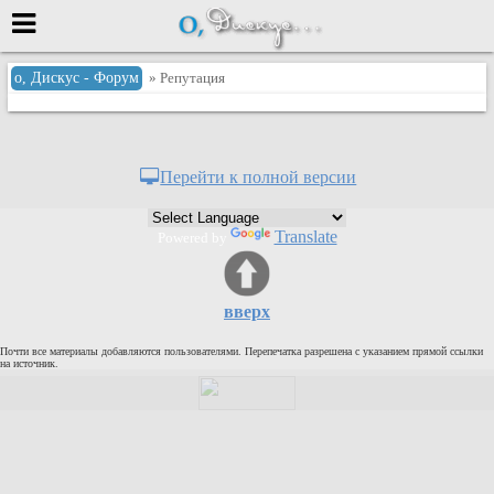
Меню
о, Дискус - Форум
» Репутация
или войти через
Перейти к полной версии
Вход с 7ooo.ru
Translate
Powered by
Регистрация
Забыли пароль?
Данные авторизации одинаковые с
вверх
сайтом 7ooo.ru
Форумы
Почти все материалы добавляются пользователями. Перепечатка разрешена с указанием прямой ссылки
Главная
на источник.
Поиск
Новые сообщения
Беседы
Игры