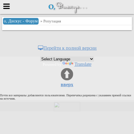
Меню
о, Дискус - Форум
» Репутация
или войти через
Перейти к полной версии
Вход с 7ooo.ru
Translate
Powered by
Регистрация
Забыли пароль?
Данные авторизации одинаковые с
вверх
сайтом 7ooo.ru
Форумы
Почти все материалы добавляются пользователями. Перепечатка разрешена с указанием прямой ссылки
Главная
на источник.
Поиск
Новые сообщения
Беседы
Игры