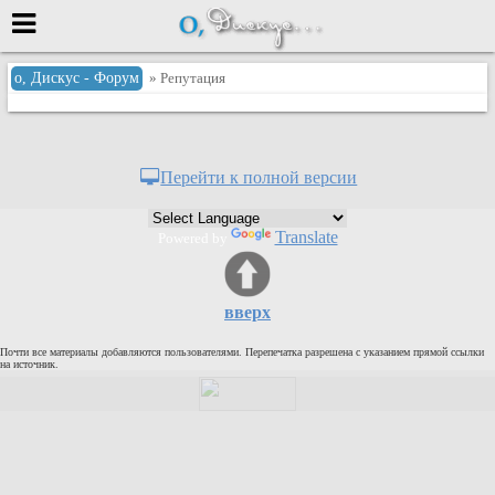
Меню
о, Дискус - Форум
» Репутация
или войти через
Перейти к полной версии
Вход с 7ooo.ru
Translate
Powered by
Регистрация
Забыли пароль?
Данные авторизации одинаковые с
вверх
сайтом 7ooo.ru
Форумы
Почти все материалы добавляются пользователями. Перепечатка разрешена с указанием прямой ссылки
Главная
на источник.
Поиск
Новые сообщения
Беседы
Игры