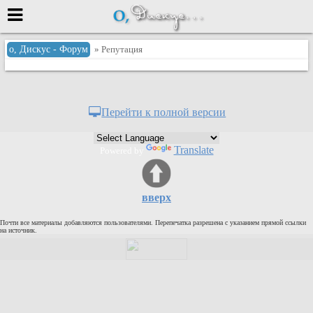
Меню
о, Дискус - Форум
» Репутация
или войти через
Перейти к полной версии
Вход с 7ooo.ru
Translate
Powered by
Регистрация
Забыли пароль?
Данные авторизации одинаковые с
вверх
сайтом 7ooo.ru
Форумы
Почти все материалы добавляются пользователями. Перепечатка разрешена с указанием прямой ссылки
Главная
на источник.
Поиск
Новые сообщения
Беседы
Игры