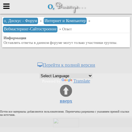
Меню
о, Дискус - Форум
»
Интернет и Компьютер
»
Вебмастеринг-Сайтостроение
» Ответ
или войти через
Информация
Оставлять ответы в данном форуме могут только участники группы.
Вход с 7ooo.ru
Регистрация
Перейти к полной версии
Забыли пароль?
Данные авторизации одинаковые с
Translate
Powered by
сайтом 7ooo.ru
Форумы
Главная
вверх
Поиск
Почти все материалы добавляются пользователями. Перепечатка разрешена с указанием прямой ссылки
Новые сообщения
на источник.
Беседы
Игры