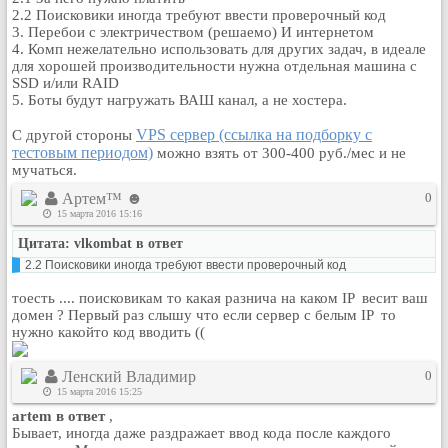
2.2 Поисковики иногда требуют ввести проверочный код
3. Перебои с электричеством (решаемо) И интернетом
4. Комп нежелательно использовать для других задач, в идеале
для хорошей производительности нужна отдельная машина с
SSD и/или RAID
5. Боты будут нагружать ВАШ канал, а не хостера.
VPS сервер (ссылка на подборку с
С другой стороны
тестовым периодом)
можно взять от 300-400 руб./мес и не
мучаться.
Артем™ ☻
0
15 марта 2016 15:16
Цитата: vlkombat в ответ
2.2 Поисковики иногда требуют ввести проверочный код
тоесть .... поисковикам то какая разнича на каком IP весит ваш
домен ? Первый раз слышу что если сервер с белым IP то
нужно какойто код вводить ((
Ленский Владимир
0
15 марта 2016 15:25
artem в ответ
,
Бывает, иногда даже раздражает ввод кода после каждого