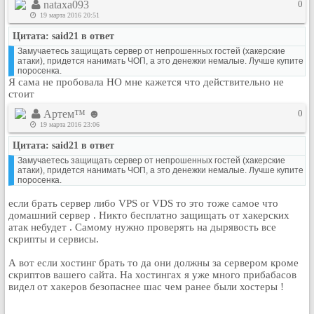
nataxa093
0
19 марта 2016 20:51
Цитата: said21 в ответ
Замучаетесь защищать сервер от непрошенных гостей (хакерские
атаки), придется нанимать ЧОП, а это денежки немалые. Лучше купите
поросенка.
Я сама не пробовала НО мне кажется что действительно не
стоит
Артем™ ☻
0
19 марта 2016 23:06
Цитата: said21 в ответ
Замучаетесь защищать сервер от непрошенных гостей (хакерские
атаки), придется нанимать ЧОП, а это денежки немалые. Лучше купите
поросенка.
если брать сервер либо VPS or VDS то это тоже самое что
домашний сервер . Никто бесплатно защищать от хакерских
атак небудет . Самому нужно проверять на дырявость все
скрипты и сервисы.
А вот если хостинг брать то да они должны за сервером кроме
скриптов вашего сайта. На хостингах я уже много прибабасов
видел от хакеров безопаснее шас чем ранее были хостеры !