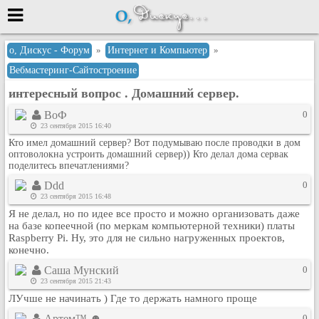
Меню
о, Дискус - Форум
»
Интернет и Компьютер
»
Вебмастеринг-Сайтостроение
или войти через
интересный вопрос . Домашний сервер.
ВоФ
0
23 сентября 2015 16:40
Вход с 7ooo.ru
Кто имел домашний сервер? Вот подумываю после проводки в дом
Регистрация
оптоволокна устроить домашний сервер)) Кто делал дома сервак
поделитесь впечатлениями?
Забыли пароль?
Ddd
0
Данные авторизации одинаковые с
23 сентября 2015 16:48
сайтом 7ooo.ru
Я не делал, но по идее все просто и можно организовать даже
Форумы
на базе копеечной (по меркам компьютерной техники) платы
Главная
Raspberry Pi. Ну, это для не сильно нагруженных проектов,
конечно.
Поиск
Саша Мунский
0
Новые сообщения
23 сентября 2015 21:43
Беседы
ЛУчше не начинать ) Где то держать намного проще
Игры
Артем™ ☻
0