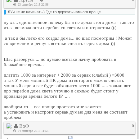
Кулинария
23 сентября 2015 22:56
ЛУчше не начинать ) Где то держать намного проще
Физкультура и спорт
Видео и Кино
ну хз... единственное почему бы я не делал этого дома - так это
из-за возможности перебоя со светом и интернетом (((
Авто. Мото.
а так я бы легко его создал дома... но шас посмотрим ! Может
Космос
со временем и решусь всетаки сделать сервак дома )))
Домашние питомцы
Медицина
Шас разберусь ... но думаю всетаки начну пробовать в
Компьютер
ближайшее время...
Ещё
платить 1000 за интернет + 2000 за сервак (слабый ) =3000
Пользователи / Поиск
а так У меня мошный ПК дома из которого можно сделать
мошный серв и все будет обходится всего 1000 ..... только вот
Группы
про перебои дома света уточню и сколько будет стоит у
Норм
провайдера аренда белого IP ....
Музыкальный архив
вообщем хз ... все проще простого мне кажется...
Видео архив
а установить и настроит сервак думаю для меня не составит
проблем
Дело
ВоФ
0
Организации
24 сентября 2015 11:55
Объявления