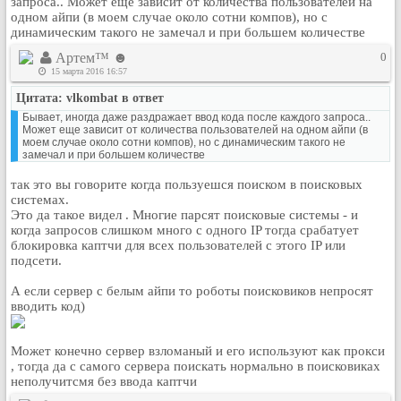
запроса.. Может еще зависит от количества пользователей на
одном айпи (в моем случае около сотни компов), но с
динамическим такого не замечал и при большем количестве
Артем™ ☻
0
15 марта 2016 16:57
Цитата: vlkombat в ответ
Бывает, иногда даже раздражает ввод кода после каждого запроса..
Может еще зависит от количества пользователей на одном айпи (в
моем случае около сотни компов), но с динамическим такого не
замечал и при большем количестве
так это вы говорите когда пользуешся поиском в поисковых
системах.
Это да такое видел . Многие парсят поисковые системы - и
когда запросов слишком много с одного IP тогда срабатует
блокировка каптчи для всех пользователей с этого IP или
подсети.
А если сервер с белым айпи то роботы поисковиков непросят
вводить код)
Может конечно сервер взломаный и его используют как прокси
, тогда да с самого сервера поискать нормально в поисковиках
неполучитсмя без ввода каптчи