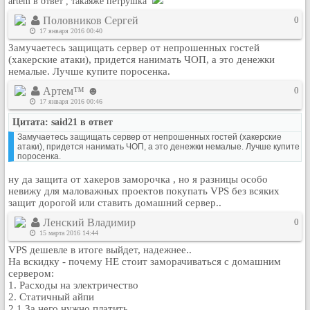
artem в ответ , такаяже петрушка
Рейтинг сайтов
Половников Сергей
0
17 января 2016 00:40
Полная версия сайта
Замучаетесь защищать сервер от непрошенных гостей
(хакерские атаки), придется нанимать ЧОП, а это денежки
немалые. Лучше купите поросенка.
Артем™ ☻
0
17 января 2016 00:46
Цитата: said21 в ответ
Замучаетесь защищать сервер от непрошенных гостей (хакерские
атаки), придется нанимать ЧОП, а это денежки немалые. Лучше купите
поросенка.
ну да защита от хакеров заморочка , но я разницы особо
невижу для маловажных проектов покупать VPS без всяких
защит дорогой или ставить домашний сервер..
Ленский Владимир
0
15 марта 2016 14:44
VPS дешевле в итоге выйдет, надежнее..
На вскидку - почему НЕ стоит заморачиваться с домашним
сервером:
1. Расходы на электричество
2. Статичный айпи
2.1 За него нужно платить