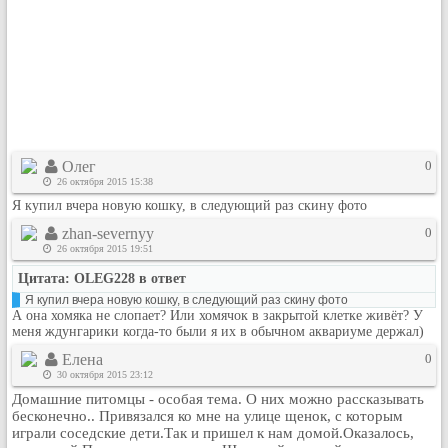
Рейтинг сайтов
Полная версия сайта
Олег
0
26 октября 2015 15:38
Я купил вчера новую кошку, в следующий раз скину фото
zhan-severnyy
0
26 октября 2015 19:51
Цитата: OLEG228 в ответ
Я купил вчера новую кошку, в следующий раз скину фото
А она хомяка не слопает? Или хомячок в закрытой клетке живёт? У
меня ждунгарики когда-то были я их в обычном аквариуме держал)
Елена
0
30 октября 2015 23:12
Домашние питомцы - особая тема. О них можно рассказывать
бесконечно.. Привязался ко мне на улице щенок, с которым
играли соседские дети.Так и пришел к нам домой.Оказалось,