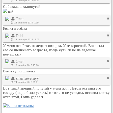
24 сентября 2015 09:33
Кулинария
Собака,кошка,попугай
Физкультура и спорт
всё
Видео и Кино
Олег
0
24 сентября 2015 10:34
Авто. Мото.
Кошка и собака
Космос
Ddd
0
Домашние питомцы
24 сентября 2015 18:03
Медицина
У меня пес Рекс, немецкая овчарка. Уже взрослый. Воспитал
его со щенячьего возраста, когда чуть ли не на ладошке
Компьютер
помещался.
Ещё
Олег
0
Пользователи / Поиск
16 октября 2015 15:00
Группы
Вчера купил хомячка
Норм
zhan-severnyy
0
24 октября 2015 21:01
Музыкальный архив
Вот такой вредный попугай у меня жил. Летом оставил его
Видео архив
соседу ( надо было уехать) и тот его не уследил, оставил клетку
открытой, Гоша удрал :(
Дело
Организации
Объявления