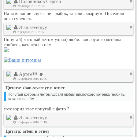
Половников Сергей
0
28 января 2016 20:42
На замечание внука -нет рыбок, завели аквариум. Поселили
пока гупешек.
zhan-severnyy
0
7 февраля 2016 23:53
Попугай( который летом удрал) любил вислоухого котёнка
гнобить, катался на нём
Артем™ ☻
0
12 февраля 2016 15:06
Цитата: zhan-severnyy в ответ
Попугай( который летом удрал) любил вислоухого котёнка гнобить,
катался на нём
готоворил этот попугай с фото ?
zhan-severnyy
0
13 февраля 2016 01:10
Цитата: artem в ответ