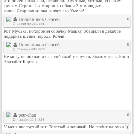
что ничей.Пожалели, оставили. Шустрый, хитрый, успевает
кругом.Строит 2-х старших собак и 2-х молодых
кошек.Старшая кошка гоняет его.Умора!
Половников Сергей
0
31 октября 2015 12:11
Кот Муська, похоронил собачку Машку, обещали в декабре
подарить щенка породы Колли.
Половников Сергей
0
29 ноября 2015 00:25
Не могу не похвастаться собачкой у внучки. Знакомьтесь, Бони
Элизабет Картер.
petr-chan
0
4 декабря 2015 19:54
У меня вислоухий кот. Толстый и ленивый. Не любит на руки )))