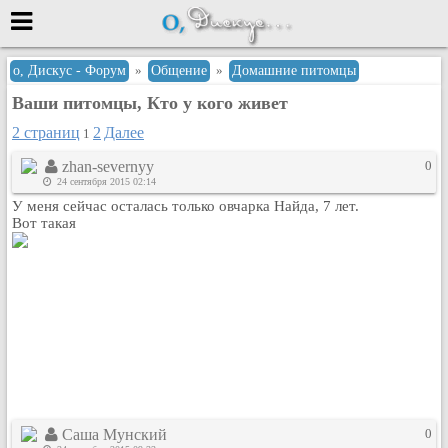
Меню
о, Дискус - Форум
»
Общение
»
Домашние питомцы
Ваши питомцы, Кто у кого живет
или войти через
2 страниц
2
Далее
1
zhan-severnyy
0
Вход с 7ooo.ru
24 сентября 2015 02:14
У меня сейчас осталась только овчарка Найда, 7 лет.
Регистрация
Вот такая
Забыли пароль?
Данные авторизации одинаковые с
сайтом 7ooo.ru
Форумы
Главная
Поиск
Новые сообщения
Беседы
Саша Мунский
0
Игры