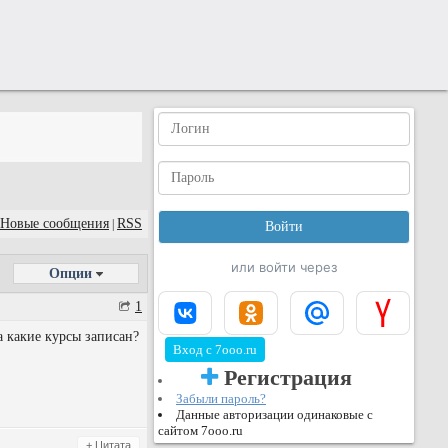
Новые сообщения
RSS
|
или войти через
Опции
1
а какие курсы записан?
Вход с 7ooo.ru
Регистрация
Забыли пароль?
Данные авторизации одинаковые с
сайтом 7ooo.ru
+ Цитата