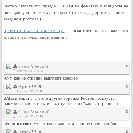
Кулинария
честно сказать это правда ... я сам не фанатею и концерты не
посещаю , но знакомые говорят что звезды дорого в нашем
Физкультура и спорт
звездном ростове ((
Видео и Кино
Авто. Мото.
прочтите статью в блоге эту
и посмотрите на класные фото
Космос
которые выложил растовчанин :
Домашние питомцы
Медицина
Компьютер
Саша Мунский
0
Ещё
6 ноября 2015 15:25
Пользователи / Поиск
Хмм как не странно выглядит красиво
Группы
Артем™ ☻
0
Норм
6 ноября 2015 16:10
SAha в ответ
, а что в других городах Ростов пользуется
Музыкальный архив
плохой славой что ты используеш слова "как не странно" ?
Видео архив
Саша Мунский
0
Дело
7 ноября 2015 15:16
Организации
artem в ответ
,Ну не знаю, как по мне то не очень вообще
Объявления
Артем™ ☻
0