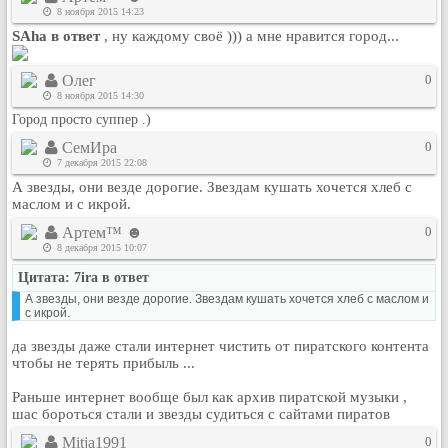
8 ноября 2015 14:23
Рейтинг сайтов
SAha в ответ
, ну каждому своё ))) а мне нравится город...
Полная версия сайта
Олег
0
8 ноября 2015 14:30
Город просто суппер .)
СемИра
0
7 декабря 2015 22:08
А звезды, они везде дорогие. Звездам кушать хочется хлеб с
маслом и с икрой.
Артем™ ☻
0
8 декабря 2015 10:07
Цитата: 7ira в ответ
А звезды, они везде дорогие. Звездам кушать хочется хлеб с маслом и
с икрой.
да звезды даже стали интернет чистить от пиратского контента
чтобы не терять прибыль ...
Раньше интернет вообще был как архив пиратской музыки ,
шас бороться стали и звезды судиться с сайтами пиратов
Mitja1991
0