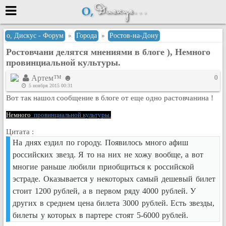
Меню
о, Дискус - Форум
»
Города
»
Ростов-на-Дону
Ростовчани делятся мнениями в блоге ), Немного
или войти через
провинциальной культуры.
Артем™ ☻
0
5 ноября 2015 00:31
Вход с 7ooo.ru
Вот так нашол сообщение в блоге от еще одно растовчанина !
Регистрация
Немного
провинциальной культуры.
Забыли пароль?
Цитата :
Данные авторизации одинаковые с
На днях ездил по городу. Появилось много афиш
сайтом 7ooo.ru
Форумы
российских звезд. Я то на них не хожу вообще, а вот
Главная
многие раньше любили приобщиться к российской
эстраде. Оказывается у некоторых самый дешевый билет
Поиск
стоит 1200 рублей, а в первом ряду 4000 рублей. У
Новые сообщения
других в среднем цена билета 3000 рублей. Есть звезды,
Беседы
билеты у которых в партере стоят 5-6000 рублей.
Игры