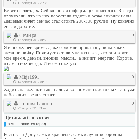
11 декабря 2015 20:33
Кстати о звездах. Сейчас новая информация появилась. Звезды
прочухали, что на них перестали ходить и резко снизили цены.
Дешевый билет сейчас стал стоить 200-300 рублей. Ну конечно
есть и дорогие.
СемИра
0
12 декабря 2015 01:50
Я в последнее время, даже если мне приплатят, ни на каких
звезд не пойду. Почему-то стало мне казаться, что они жрут
мое время, деньги, эмоции, мысли... а значит, энергию. Короче,
я сама себе звезда. И всем советую
Mitja1991
0
13 декабря 2015 01:18
Ходить на звед все-таки надо, а вот поменять хотя бы часть уже
поблекших звезд я сгласен.
Попова Галина
0
27 августа 2016 21:47
Цитата: artem в ответ
а мне нравится город...
Ростов-на-Дону самый красивый, самый лучший город на