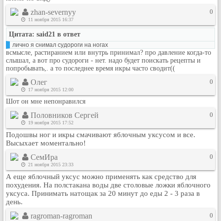
Кулинария
zhan-severnyy
0
Физкультура и спорт
11 ноября 2015 16:37
Видео и Кино
Цитата: said21 в ответ
лично я снимал судороги на ногах
Авто. Мото.
всмысле, растиранием или внутрь принимал? про давление когда-то
слышал, а вот про судороги - нет. надо будет поискать рецепты и
Космос
попробывать,. а то последнее время икры часто сводит((
Домашние питомцы
Олег
0
Медицина
17 ноября 2015 12:00
Компьютер
Шот он мне непонравился
Ещё
Половников Сергей
0
19 ноября 2015 17:52
Пользователи / Поиск
Подошвы ног и икры смачивают яблочным уксусом и все.
Группы
Высыхает моментально!
Норм
СемИра
0
Музыкальный архив
21 ноября 2015 23:33
А еще яблочный уксус можно применять как средство для
Видео архив
похудения. На полстакана воды две столовые ложки яблочного
Дело
уксуса. Принимать натощак за 20 минут до еды 2 - 3 раза в
день.
Организации
ragroman-ragroman
0
Объявления