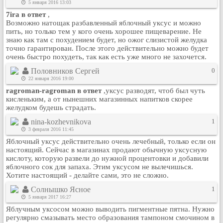
5 января 2016 13:03
Рейтинг сайтов
7ira в ответ
,
Возможно натощак разбавленный яблочный уксус и можно
Полная версия сайта
пить, но только тем у кого очень хорошее пищеварение. Не
знаю как там с похудением будет, но ожог слизистой желудка
точно гарантирован. После этого действительно можно будет
очень быстро похудеть, так как есть уже много не захочется.
Половников Сергей
0
22 января 2016 19:00
ragroman-ragroman в ответ
,уксус разводят, чтоб был чуть
кисленьким, а от нынешних магазинных напитков скорее
желудком будешь страдать.
nina-kozhevnikova
1
3 февраля 2016 11:45
Яблочный уксус действительно очень лечебный, только если он
настоящий. Сейчас в магазинах продают обычную уксусную
кислоту, которую развели до нужной процентовки и добавили
яблочного сок для запаха. Этим уксусом не вылечишься.
Хотите настоящий - делайте сами, это не сложно.
Солнышко Ясное
1
5 января 2017 16:27
Яблучным уксосом можно выводить пигментные пятна. Нужно
регулярно смазывать место образования тампоном смочином в