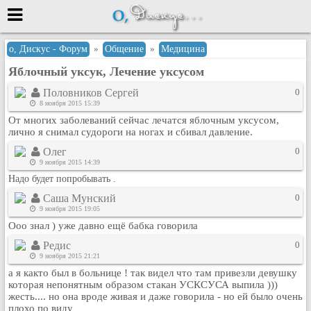
Меню
о, Дискус - Форум
»
Общение
»
Медицина
Яблочный уксук, Лечение уксусом
или войти через
Половников Сергей
0
8 ноября 2015 15:39
От многих заболеваний сейчас лечатся яблочным уксусом,
Вход с 7ooo.ru
лично я снимал судороги на ногах и сбивал давление.
Регистрация
Олег
0
9 ноября 2015 14:39
Забыли пароль?
Надо будет попробывать .
Данные авторизации одинаковые с
сайтом 7ooo.ru
Саша Мунский
0
9 ноября 2015 19:05
Форумы
Ооо знал ) уже давно ещё бабка говорила
Главная
Редис
0
Поиск
9 ноября 2015 21:21
Новые сообщения
а я както был в больнице ! так видел что там привезли девушку
Беседы
которая непонятным образом стакан УСКСУСА выпила )))
жесть.... но она вроде живая и даже говорила - но ей было очень
Игры
плохо по виду