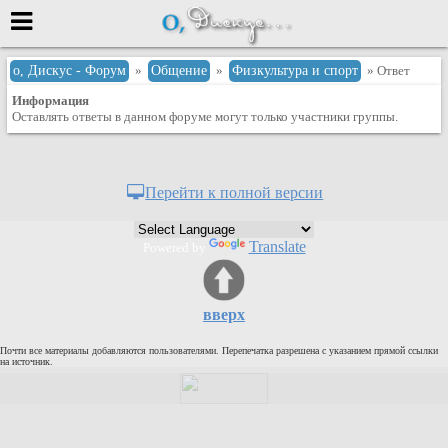
Меню
о, Дискус - Форум
»
Общение
»
Физкультура и спорт
» Ответ
Информация
или войти через
Оставлять ответы в данном форуме могут только участники группы.
Вход с 7ooo.ru
Перейти к полной версии
Регистрация
Забыли пароль?
Translate
Powered by
Данные авторизации одинаковые с
сайтом 7ooo.ru
Форумы
вверх
Главная
Почти все материалы добавляются пользователями. Перепечатка разрешена с указанием прямой ссылки
Поиск
на источник.
Новые сообщения
Беседы
Игры