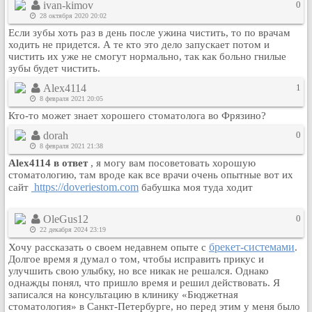
ivan-kimov
0
Рейтинг сайтов
28 октября 2020 20:02
Если зубы хоть раз в день после ужина чистить, то по врачам
Полная версия сайта
ходить не придется. А те кто это дело запускает потом и
чистить их уже не смогут нормально, так как больно гнилые
зубы будет чистить.
Alex4114
1
8 февраля 2021 20:05
Кто-то может знает хорошего стоматолога во Фрязино?
dorah
0
8 февраля 2021 21:38
Alex4114 в ответ
, я могу вам посоветовать хорошую
стоматологию, там вроде как все врачи очень опытные вот их
https://doveriestom.com
сайт
бабушка моя туда ходит
OleGus12
0
22 декабря 2024 23:19
брекет-системами
Хочу рассказать о своем недавнем опыте с
.
Долгое время я думал о том, чтобы исправить прикус и
улучшить свою улыбку, но все никак не решался. Однако
однажды понял, что пришло время и решил действовать. Я
записался на консультацию в клинику «Бюджетная
стоматология» в Санкт-Петербурге, но перед этим у меня было