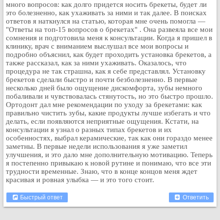
много вопросов: как долго придется носить брекеты, будет ли
это болезненно, как ухаживать за ними и так далее. В поисках
ответов я наткнулся на статью, которая мне очень помогла —
"Ответы на топ-15 вопросов о брекетах" . Она развеяла все мои
сомнения и подготовила меня к консультации. Когда я пришел в
клинику, врач с вниманием выслушал все мои вопросы и
подробно объяснил, как будет проходить установка брекетов, а
также рассказал, как за ними ухаживать. Оказалось, что
процедура не так страшна, как я себе представлял. Установку
брекетов сделали быстро и почти безболезненно. В первые
несколько дней было ощущение дискомфорта, зубы немного
побаливали и чувствовалась стянутость, но это быстро прошло.
Ортодонт дал мне рекомендации по уходу за брекетами: как
правильно чистить зубы, какие продукты лучше избегать и что
делать, если появляются неприятные ощущения. Кстати, на
консультации я узнал о разных типах брекетов и их
особенностях, выбрал керамические, так как они гораздо менее
заметны. В первые недели использования я уже заметил
улучшения, и это дало мне дополнительную мотивацию. Теперь
я постепенно привыкаю к новой рутине и понимаю, что все эти
трудности временные. Знаю, что в конце концов меня ждет
красивая и ровная улыбка — и это того стоит.
Быстрый ответ
Ответить