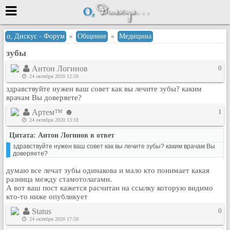
Меню
о, Дискус - Форум
»
Общение
»
Медицина
зубы
или войти через
Антон Логинов
0
24 октября 2020 12:59
здравствуйте нужен ваш совет как вы лечите зубы? каким
Вход с 7ooo.ru
врачам Вы доверяете?
Регистрация
Артем™ ☻
1
24 октября 2020 13:18
Забыли пароль?
Цитата: Антон Логинов в ответ
Данные авторизации одинаковые с
сайтом 7ooo.ru
здравствуйте нужен ваш совет как вы лечите зубы? каким врачам Вы
доверяете?
Форумы
Главная
думаю все лечат зубы одинакова и мало кто понимает какая
разница между стамотолагами.
Поиск
А вот ваш пост кажется расчитан на ссылку которую видимо
Новые сообщения
кто-то ниже опубликует
Беседы
Status
0
24 октября 2020 17:59
Игры