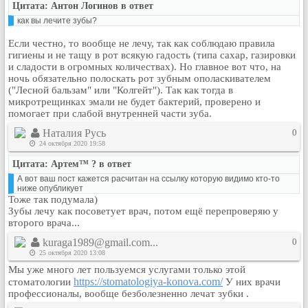
Цитата: Антон Логинов в ответ
Кулинария
как вы лечите зубы?
Физкультура и спорт
Если честно, то вообще не лечу, так как соблюдаю правила
Видео и Кино
гигиены и не тащу в рот всякую гадость (типа сахар, газировки
Авто. Мото.
и сладости в огромных количествах). Но главное вот что, на
ночь обязательно полоскать рот зубным ополаскивателем
Космос
("Лесной бальзам" или "Колгейт"). Так как тогда в
микротрещинках эмали не будет бактерий, проверено и
Домашние питомцы
помогает при слабой внутренней части зуба.
Медицина
Наталия Русь
0
Компьютер
24 октября 2020 19:58
Ещё
Цитата: Артем™ ? в ответ
Пользователи / Поиск
А вот ваш пост кажется расчитан на ссылку которую видимо кто-то
ниже опубликует
Группы
Тоже так подумала)
Норм
Зубы лечу как посоветует врач, потом ещё перепроверяю у
второго врача...
Музыкальный архив
kuraga1989@gmail.com...
0
Видео архив
25 октября 2020 13:08
Дело
Мы уже много лет пользуемся услугами только этой
https://stomatologiya-konova.com/
стоматологии
У них врачи
Организации
профессионалы, вообще безболезненно лечат зубки .
Объявления