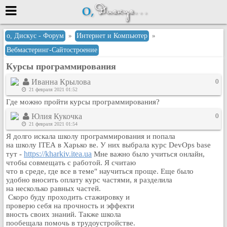
Меню
о, Дискус - Форум
»
Интернет и Компьютер
»
Вебмастеринг-Сайтостроение
или войти через
Курсы программирования
Иванна Крылова
0
21 февраля 2021 01:52
Вход с 7ooo.ru
Где можно пройти курсы программирования?
Регистрация
Юлия Кукочка
0
Забыли пароль?
21 февраля 2021 01:54
Данные авторизации одинаковые с
Я долго искала школу программирования и попала
сайтом 7ooo.ru
на школу ITEA в Харько ве. У них выбрала курс DevOps base
https://kharkiv.itea.ua
тут -
Мне важно было учиться онлайн,
Форумы
чтобы совмещать с работой. Я считаю
Главная
что в среде, где все в теме" научиться проще. Еще было
удобно вносить оплату курс частями, я разделила
Поиск
на несколько равных частей.
Новые сообщения
Скоро буду проходить стажировку и
проверю себя на прочность и эффекти
Беседы
вность своих знаний. Также школа
Игры
пообещала помочь в трудоустройстве.