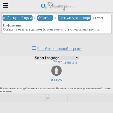
Меню
о, Дискус - Форум
»
Общение
»
Физкультура и спорт
» Ответ
Информация
или войти через
Оставлять ответы в данном форуме могут только участники группы.
Вход с 7ooo.ru
Перейти к полной версии
Регистрация
Забыли пароль?
Translate
Powered by
Данные авторизации одинаковые с
сайтом 7ooo.ru
Форумы
вверх
Главная
Почти все материалы добавляются пользователями. Перепечатка разрешена с указанием прямой ссылки
Поиск
на источник.
Новые сообщения
Беседы
Игры