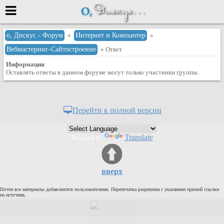
Меню
о, Дискус - Форум
»
Интернет и Компьютер
»
Вебмастеринг-Сайтостроение
» Ответ
или войти через
Информация
Оставлять ответы в данном форуме могут только участники группы.
Вход с 7ooo.ru
Регистрация
Перейти к полной версии
Забыли пароль?
Данные авторизации одинаковые с
Translate
Powered by
сайтом 7ooo.ru
Форумы
Главная
вверх
Поиск
Почти все материалы добавляются пользователями. Перепечатка разрешена с указанием прямой ссылки
Новые сообщения
на источник.
Беседы
Игры