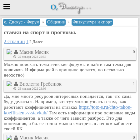
Меню
о, Дискус - Форум
»
Общение
»
Физкультура и спорт
ставки на спорт и прогнозы.
или войти через
2 страниц
1
2
Далее
Масик Масик
0
Вход с 7ooo.ru
25 января 2022 22:56
Можно поискать тематические форумы и найти там темы для
Регистрация
новичков. Информацией в принципе делятся, но несколько
неохотно)
Забыли пароль?
Данные авторизации одинаковые с
Виолетта Гребенюк
1
сайтом 7ooo.ru
25 января 2022 23:06
Форумы
Да, мне много ресурсов интересных попадается, так что сама
буду делиться. Например, вот тут можно узнать о том, как
Главная
https://toto-s.ru/chto-takoe-
работают коэффициенты на ставках
Поиск
koeffitsient-v-stavkah/
Там есть информация про основные виды
коэффициентов, а также от чего зависит разброс. Это для
Новые сообщения
понимания, а более точно можно смотреть в личном кабинете
Беседы
своей БК.
Игры
Масик Масик
0