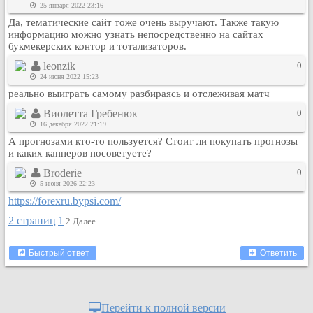
25 января 2022 23:16
Кулинария
Да, тематические сайт тоже очень выручают. Также такую
Физкультура и спорт
информацию можно узнать непосредственно на сайтах
букмекерских контор и тотализаторов.
Видео и Кино
leonzik
0
Авто. Мото.
24 июня 2022 15:23
Космос
реально выиграть самому разбираясь и отслеживая матч
Домашние питомцы
Виолетта Гребенюк
0
Медицина
16 декабря 2022 21:19
А прогнозами кто-то пользуется? Стоит ли покупать прогнозы
Компьютер
и каких капперов посоветуете?
Ещё
Broderie
0
Пользователи / Поиск
5 июня 2026 22:23
Группы
https://forexru.bypsi.com/
Норм
2 страниц
1
2
Далее
Музыкальный архив
Видео архив
Быстрый ответ
Ответить
Дело
Организации
Перейти к полной версии
Объявления