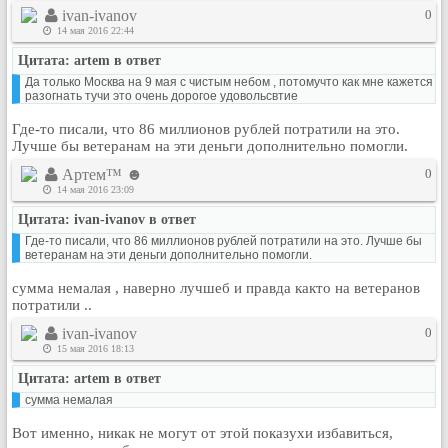
ivan-ivanov
0
Рейтинг сайтов
14 мая 2016 22:44
Полная версия сайта
Цитата: artem в ответ
Да только Москва на 9 мая с чистым небом , потомучто как мне кажется
разогнать тучи это очень дорогое удовольсвтие
Где-то писали, что 86 миллионов рублей потратили на это.
Лучше бы ветеранам на эти деньги дополнительно помогли.
Артем™ ☻
0
14 мая 2016 23:09
Цитата: ivan-ivanov в ответ
Где-то писали, что 86 миллионов рублей потратили на это. Лучше бы
ветеранам на эти деньги дополнительно помогли.
сумма немалая , наверно лучшеб и правда както на ветеранов
потратили ..
ivan-ivanov
0
15 мая 2016 18:13
Цитата: artem в ответ
сумма немалая
Вот именно, никак не могут от этой показухи избавиться,