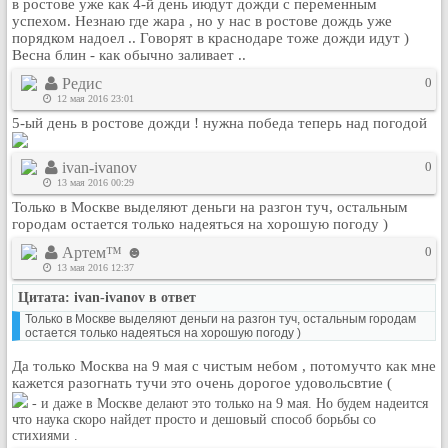
в ростове уже как 4-й день июдут дожди с переменным
Кулинария
успехом. Незнаю где жара , но у нас в ростове дождь уже
порядком надоел .. Говорят в краснодаре тоже дожди идут )
Физкультура и спорт
Весна блин - как обычно заливает ..
Видео и Кино
Редис
0
Авто. Мото.
12 мая 2016 23:01
5-ый день в ростове дожди ! нужна победа теперь над погодой
Космос
Домашние питомцы
ivan-ivanov
0
Медицина
13 мая 2016 00:29
Компьютер
Только в Москве выделяют деньги на разгон туч, остальным
городам остается только надеяться на хорошую погоду )
Ещё
Пользователи / Поиск
Артем™ ☻
0
13 мая 2016 12:37
Группы
Цитата: ivan-ivanov в ответ
Норм
Только в Москве выделяют деньги на разгон туч, остальным городам
Музыкальный архив
остается только надеяться на хорошую погоду )
Видео архив
Да только Москва на 9 мая с чистым небом , потомучто как мне
кажется разогнать тучи это очень дорогое удовольсвтие (
Дело
- и даже в Москве делают это только на 9 мая. Но будем надеится
Организации
что наука скоро найдет просто и дешовый способ борьбы со
стихиями .
Объявления