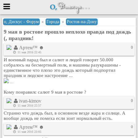
Меню
о, Дискус - Форум
»
Города
»
Ростов-на-Дону
9 мая в ростове прошло неплохо правда под дождь
или войти через
(, праздник!
Артем™ ☻
0
11 мая 2016 22:45
Вход с 7ooo.ru
И военный парад был и салют и людей говорят 50.000
собралось на бесмертный полк, и машины разукрашены -
Регистрация
единственное что плохо это дождь который подпортил
Забыли пароль?
праздник и людское настроение ...
...
Данные авторизации одинаковые с
сайтом 7ooo.ru
Кому понравилс салют 9 мая в ростове ?
Форумы
ivan-kimov
0
Главная
11 мая 2016 22:57
Поиск
Странно что дождь был, в основном везде жара и солнце. А
Новые сообщения
вообще дождь не помеха если зонт нормальный есть.
Беседы
Артем™ ☻
0
11 мая 2016 23:05
Игры