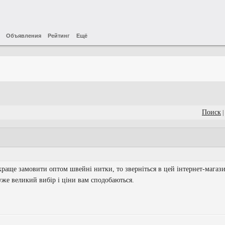
Объявления
Рейтинг
Ещё
Поиск
|
краще замовити оптом швейні нитки, то зверніться в цей інтернет-магаз
же великий вибір і ціни вам сподобаються.