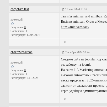
corporate taxi
13 мая 2024 15:26
Transfer minivan and minibus. Re
прохожий
Business minivan. Order a Mercedes
https://minivans.taxi/
0
Репутация:
Сообщений: 1
Регистрация: 13.05.2024
0
orderawebsiteon
7 ноября 2024 10:24
Создаем сайт на joomla под кл
прохожий
разработку на joomla
На сайте LA Marketing описан
0
Репутация:
Сообщений: 1
высокой гибкостью и расширяем
Регистрация: 7.11.2024
также предлагает SEO-оптимиз
зависят от сложности проекта.
через удобную административн
0