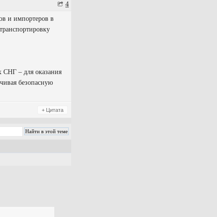
4
ов и импортеров в
 транспортировку
х СНГ – для оказания
ечивая безопасную
+ Цитата