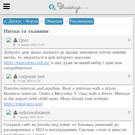
Меню
о, Дискус - Форум
»
Общение
»
Рекламщики
Нитки та тканини
или войти через
Qiwi
0
14 января 2024 15:07
Доброго дня, якщо шукаєте де краще замовити оптом швейні
Вход с 7ooo.ru
нитки, то зверніться в цей інтернет-магазин
https://maxxima.com.ua/
в них дуже великий вибір і ціни вам
Регистрация
сподобаються.
Забыли пароль?
corporate taxi
0
Данные авторизации одинаковые с
13 мая 2024 15:26
сайтом 7ooo.ru
Transfer minivan and minibus. Rent a minivan with a driver.
Форумы
Business minivan. Order a Mercedes V class with a driver. Minivan
to the airport with child seats. More details visit website:
Главная
https://minivans.taxi/
Поиск
orderawebsiteon
0
Новые сообщения
7 ноября 2024 10:24
Беседы
Создаем сайт на joomla под ключ: от базовых решений до
расширенных с SEO и интеграциями. Сколько стоит и цена на
Игры
разработку на joomla