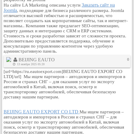
Кулинария
Заказать сайт на
На сайте LA Marketing описаны услуги
Joomla
, подходящие для бизнеса различного размера. Joomla
Физкультура и спорт
отличается высокой гибкостью и расширяемостью, что
позволяет создавать как корпоративные сайты, так и интернет-
Видео и Кино
магазины.. Компания также предлагает SEO-оптимизацию,
Авто. Мото.
защиту данных и интеграцию с CRM и ERP системами.
Стоимость и сроки разработки зависят от сложности проекта.
Космос
Дополнительно предоставляется поддержка, обучение и
Домашние питомцы
консультации по управлению контентом через удобную
административную панель.
Медицина
BEIJING EAUTO
0
Компьютер
13 ноября 2025 05:20
Ещё
[url=https://ru.eautoexport.com]BEIJING EAUTO EXPORT CO
Пользователи / Поиск
LTD[/url] Мы ищем партнеров – автодилеров и импортеров в
России и странах СНГ – для оказания услуг по экспорту
Группы
автомобилей в Китай, включая поиск, осмотр и
Норм
транспортировку автомобилей, обеспечивая безопасную
доставку нашим партнерам.
Музыкальный архив
Видео архив
BEIJING EAUTO EXPORT CO LTD
Мы ищем партнеров –
Дело
автодилеров и импортеров в России и странах СНГ – для
оказания услуг по экспорту автомобилей в Китай, включая
Организации
поиск, осмотр и транспортировку автомобилей, обеспечивая
Объявления
безопасную доставку нашим партнерам.