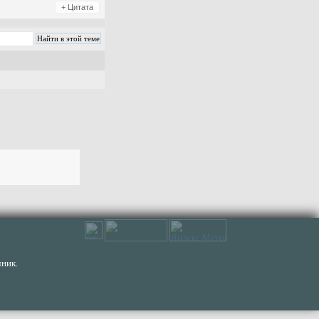
+ Цитата
ник.