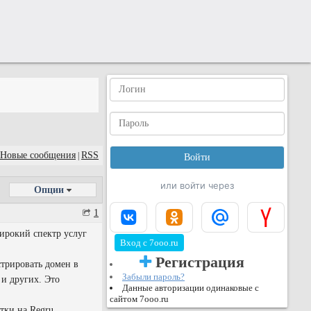
Новые сообщения
RSS
|
или войти через
Опции
1
широкий спектр услуг
Вход с 7ooo.ru
Регистрация
трировать домен в
Забыли пароль?
 и других. Это
Данные авторизации одинаковые с
сайтом 7ooo.ru
тки на Regru