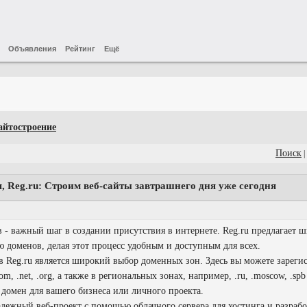
Объявления
Рейтинг
Ещё
айтостроение
Поиск
|
, Reg.ru: Строим веб-сайты завтрашнего дня уже сегодня
 - важный шаг в создании присутствия в интернете. Reg.ru предлагает 
 доменов, делая этот процесс удобным и доступным для всех.
 Reg.ru является широкий выбор доменных зон. Здесь вы можете зарегис
m, .net, .org, а также в региональных зонах, например, .ru, .moscow, .spb
домен для вашего бизнеса или личного проекта.
ежный веб-проект с помощью облачного сервера для хостинга и разрабо