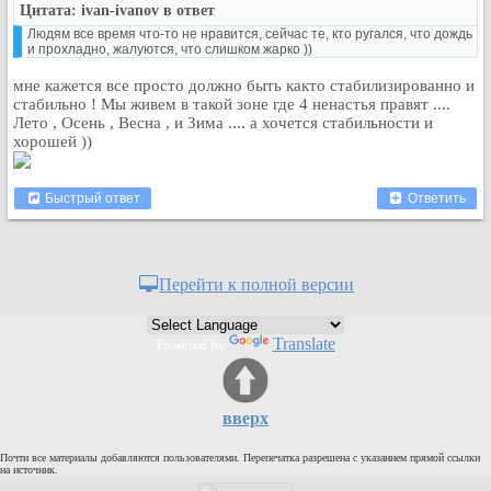
Цитата: ivan-ivanov в ответ
Рейтинг сайтов
Людям все время что-то не нравится, сейчас те, кто ругался, что дождь
и прохладно, жалуются, что слишком жарко ))
Полная версия сайта
мне кажется все просто должно быть както стабилизированно и
стабильно ! Мы живем в такой зоне где 4 ненастья правят ....
Лето , Осень , Весна , и Зима .... а хочется стабильности и
хорошей ))
Быстрый ответ
Ответить
Перейти к полной версии
Translate
Powered by
вверх
Почти все материалы добавляются пользователями. Перепечатка разрешена с указанием прямой ссылки
на источник.