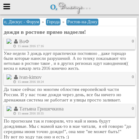
Меню
о, Дискус - Форум
»
Города
»
Ростов-на-Дону
дожди в ростове прямо надоели!
или войти через
ВоФ
0
15 июня 2016 17:16
Уже недели 3 дождь идет практически постоянно , даже торнадо
Вход с 7ooo.ru
были которые нанесли разрушений. А по телеку показывают что
нетолько в ростове такое , и в других регионах идут наводнения((
Регистрация
весна и началр лета 2016 конечно жесть.
Забыли пароль?
ivan-kimov
0
15 июня 2016 18:24
Данные авторизации одинаковые с
сайтом 7ooo.ru
Да такое сейчас по многим облостям европейской части
Форумы
России. И у нас тоже дожди через день, все бы ничего но
дренажная система не работает и улицы просто заливает.
Главная
Татьяна Гришечкина
0
Поиск
15 июня 2016 18:55
Новые сообщения
По прогнозам так и говорили, что май и июнь будут
дождливые. Мы с мамой как-то в мае читали, я ей говорю "до
Беседы
середины июня точно дожди!", она мне "не может быть!"
Игры
Ну вот по ходу так оно и есть :)