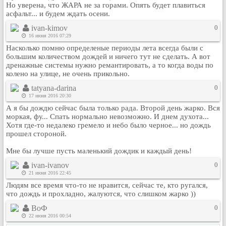
Но уверена, что ЖАРА не за горами. Опять будет плавиться
Кулинария
асфальт... и будем ждать осени.
Физкультура и спорт
ivan-kimov
0
Видео и Кино
16 июня 2016 07:29
Насколько помню определеные периоды лета всегда были с
Авто. Мото.
большим количеством дождей и ничего тут не сделать. А вот
Космос
дренажные системы нужно ремантировать, а то когда воды по
колено на улице, не очень прикольно.
Домашние питомцы
tatyana-darina
0
Медицина
17 июня 2016 20:30
Компьютер
А я бы дождю сейчас была только рада. Второй день жарко. Вся
Ещё
моркая, фу... Спать нормально невозможно. И днем духота...
Хотя где-то недалеко гремело и небо было черное... но дождь
Пользователи / Поиск
прошел стороной.
Группы
Мне бы лучше пусть маленький дождик и каждый день!
Норм
ivan-ivanov
0
Музыкальный архив
21 июня 2016 22:45
Видео архив
Людям все время что-то не нравится, сейчас те, кто ругался,
что дождь и прохладно, жалуются, что слишком жарко ))
Дело
ВоФ
0
Организации
22 июня 2016 00:54
Объявления