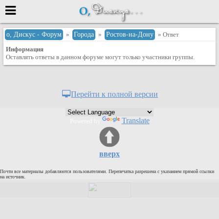
Меню
о, Дискус - Форум
»
Города
»
Ростов-на-Дону
» Ответ
Информация
или войти через
Оставлять ответы в данном форуме могут только участники группы.
Вход с 7ooo.ru
Перейти к полной версии
Регистрация
Забыли пароль?
Translate
Powered by
Данные авторизации одинаковые с
сайтом 7ooo.ru
Форумы
вверх
Главная
Почти все материалы добавляются пользователями. Перепечатка разрешена с указанием прямой ссылки
Поиск
на источник.
Новые сообщения
Беседы
Игры