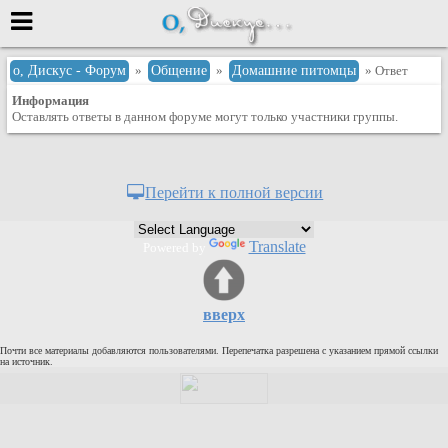
Меню
о, Дискус - Форум
»
Общение
»
Домашние питомцы
» Ответ
Информация
или войти через
Оставлять ответы в данном форуме могут только участники группы.
Вход с 7ooo.ru
Перейти к полной версии
Регистрация
Забыли пароль?
Translate
Powered by
Данные авторизации одинаковые с
сайтом 7ooo.ru
Форумы
вверх
Главная
Почти все материалы добавляются пользователями. Перепечатка разрешена с указанием прямой ссылки
Поиск
на источник.
Новые сообщения
Беседы
Игры