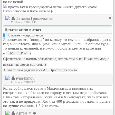
но не ценой
Рейтинг сайтов
просто там в краснодарском парке ничего другого кроме
Вкуснолюбово и Кафе небыло ((
Полная версия сайта
Татьяна Гришечкина
0
12 июля 2016 19:49
Цитата: artem в ответ
Но всеже иногда хочется
Я понимаю это "иногда" по какому-то случаю - выбрались раз в
год в кинотеатр, или в цирк, или в музей... или... в общем куда-
то пошли компанией, и можно посидеть где-то в кафе или
в
"ЁБУРГЕР"е" :)
Сфоткаться на память обязательно, что ты там был! И как это модно
выставить фотов соц.сеть :)
А сам то там редкий гость! :) Просто для понта.
ivan-kimov
1
12 июля 2016 20:29
Когда собирались все эти Магдональдсы прикрывать,
специально их объехали по городу и все там перепробывали.
Шлак там натуральный, хуже чем в Чикенхаузах, жаль что все
это так и не прикрыли. Хотя за 400 р должны нормально делать,
но лучше свинины 1.5-2 кг взять.
Артем™ ☻
1