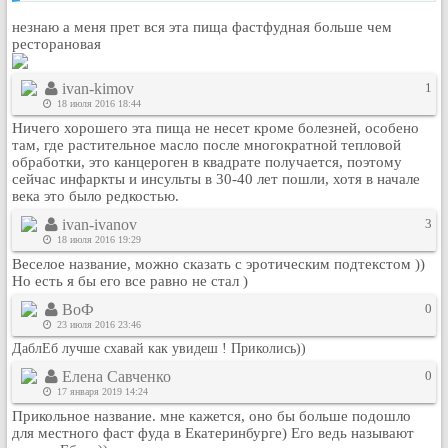
незнаю а меня прет вся эта пища фастфудная больше чем
ресторановая
ivan-kimov
1
18 июля 2016 18:44
Ничего хорошего эта пища не несет кроме болезней, особено
там, где растительное масло после многократной тепловой
обработки, это канцероген в квадрате получается, поэтому
сейчас инфаркты и инсульты в 30-40 лет пошли, хотя в начале
века это было редкостью.
ivan-ivanov
3
18 июля 2016 19:29
Веселое название, можно сказать с эротическим подтекстом ))
Но есть я бы его все равно не стал )
ВоФ
0
23 июля 2016 23:46
ДаблЕб лучше схавай как увидеш ! Приколись))
Елена Савченко
0
17 января 2019 14:24
Прикольное название. мне кажется, оно бы больше подошло
для местного фаст фуда в Екатеринбурге) Его ведь называют