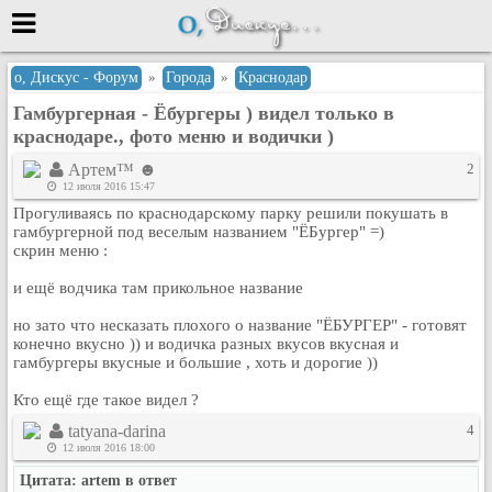
Меню
о, Дискус - Форум
»
Города
»
Краснодар
Гамбургерная - Ёбургеры ) видел только в
или войти через
краснодаре., фото меню и водички )
Артем™ ☻
2
12 июля 2016 15:47
Вход с 7ooo.ru
Прогуливаясь по краснодарскому парку решили покушать в
гамбургерной под веселым названием "ЁБургер" =)
Регистрация
скрин меню :
Забыли пароль?
и ещё водчика там прикольное название
Данные авторизации одинаковые с
сайтом 7ooo.ru
но зато что несказать плохого о название "ЁБУРГЕР" - готовят
Форумы
конечно вкусно )) и водичка разных вкусов вкусная и
Главная
гамбургеры вкусные и большие , хоть и дорогие ))
Поиск
Кто ещё где такое видел ?
Новые сообщения
tatyana-darina
4
Беседы
12 июля 2016 18:00
Игры
Цитата: artem в ответ