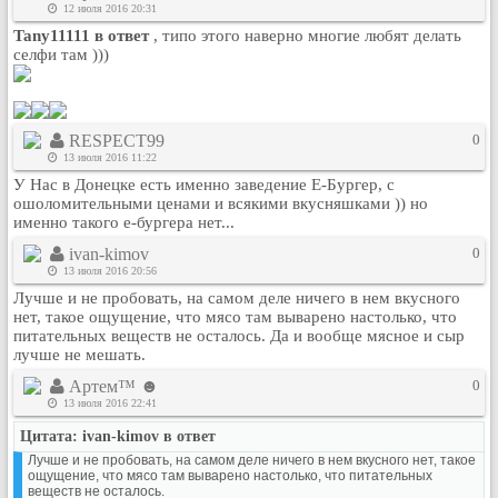
12 июля 2016 20:31
Tany11111 в ответ
, типо этого наверно многие любят делать
селфи там )))
RESPECT99
0
13 июля 2016 11:22
У Нас в Донецке есть именно заведение Е-Бургер, с
ошоломительными ценами и всякими вкусняшками )) но
именно такого е-бургера нет...
ivan-kimov
0
13 июля 2016 20:56
Лучше и не пробовать, на самом деле ничего в нем вкусного
нет, такое ощущение, что мясо там выварено настолько, что
питательных веществ не осталось. Да и вообще мясное и сыр
лучше не мешать.
Артем™ ☻
0
13 июля 2016 22:41
Цитата: ivan-kimov в ответ
Лучше и не пробовать, на самом деле ничего в нем вкусного нет, такое
ощущение, что мясо там выварено настолько, что питательных
веществ не осталось.