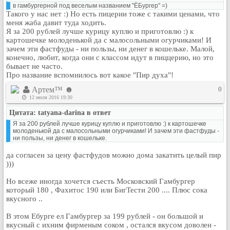
в гамбургерной под веселым названием "ЁБургер" =)
Кулинария
Такого у нас нет :) Но есть пицерии тоже с такими ценами, что
Физкультура и спорт
меня жаба давит туда ходить.
Я за 200 рублей лучше курицу куплю и приготовлю :) к
Видео и Кино
картошечке молоденькой да с малосольными огурчиками! И
зачем эти фастфуды - ни пользы, ни денег в кошельке. Малой,
Авто. Мото.
конечно, любит, когда они с классом идут в пиццерию, но это
Космос
бывает не часто.
Про название вспомнилось вот какое "Пир духа"!
Домашние питомцы
Артем™ ☻
0
Медицина
12 июля 2016 19:30
Компьютер
Цитата: tatyana-darina в ответ
Ещё
Я за 200 рублей лучше курицу куплю и приготовлю :) к картошечке
Пользователи / Поиск
молоденькой да с малосольными огурчиками! И зачем эти фастфуды -
ни пользы, ни денег в кошельке.
Группы
да согласен за цену фастфудов можно дома закатить целый пир
Норм
)))
Музыкальный архив
Но всеже иногда хочется съесть Московский Гамбургер
Видео архив
который 180 , Фахитос 190 или БигТести 200 .... Плюс сока
вкусного ..
Дело
Организации
В этом Ебурге ел Гамбургер за 199 рублей - он большой и
вкусный с ихним фирменым соком , остался вкусом доволен -
Объявления