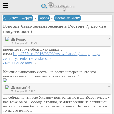
Меню
о, Дискус - Форум
»
Города
»
Ростов-на-Дону
Говорят было землятресение в Ростове ?, кто что
или войти через
почуствовал ?
Редис
2
9 августа 2016 15:49
Вход с 7ooo.ru
прочитал туту небольшую запись с
http://777s.ru/2016/08/08/rostovchane-byli-napugany-
блога
Регистрация
zemletryaseniem-v-voskresene
Забыли пароль?
-14u506e6ec.html
))
Данные авторизации одинаковые с
Конечно написанно жесть , но всеже интересно кто что
сайтом 7ooo.ru
почуствавал в ростове или это шутка такая :?
Форумы
Главная
roman13
2
Поиск
9 августа 2016 16:31
Новые сообщения
Да сейчас почти всю Украину центральную и Донбасс трясет, у
нас тоже было. Вообще странно, землятресения на равнинной
Беседы
части и раньше были, но не такие сильные. Похоже шахты как
то на это влияют.
Игры