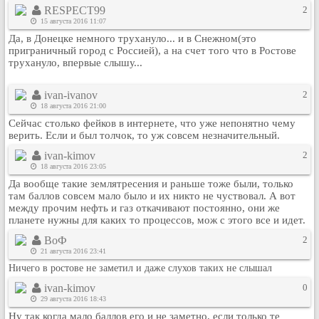
RESPECT99
2
Кулинария
15 августа 2016 11:07
Физкультура и спорт
Да, в Донецке немного трухануло... и в Снежном(это
Видео и Кино
приграничный город с Россией), а на счет того что в Ростове
трухануло, впервые слышу...
Авто. Мото.
Космос
ivan-ivanov
2
Домашние питомцы
18 августа 2016 21:00
Сейчас столько фейков в интернете, что уже непонятно чему
Медицина
верить. Если и был толчок, то уж совсем незначительный.
Компьютер
ivan-kimov
2
Ещё
18 августа 2016 23:05
Пользователи / Поиск
Да вообще такие землятресения и раньше тоже были, только
там баллов совсем мало было и их никто не чуствовал. А вот
Группы
между прочим нефть и газ откачивают постоянно, они же
Норм
планете нужны для каких то процессов, мож с этого все и идет.
Музыкальный архив
ВоФ
2
21 августа 2016 23:41
Видео архив
Ничего в ростове не заметил и даже слухов таких не слышал
Дело
ivan-kimov
0
Организации
29 августа 2016 18:43
Объявления
Ну так когда мало баллов его и не заметно, если только те