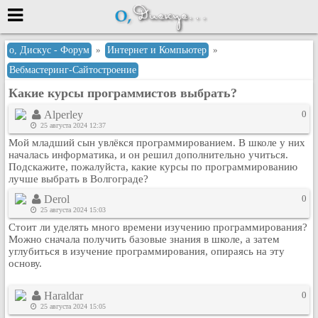
Меню
о, Дискус - Форум
»
Интернет и Компьютер
»
Вебмастеринг-Сайтостроение
или войти через
Какие курсы программистов выбрать?
Alperley
0
25 августа 2024 12:37
Вход с 7ooo.ru
Мой младший сын увлёкся программированием. В школе у них
Регистрация
началась информатика, и он решил дополнительно учиться.
Подскажите, пожалуйста, какие курсы по программированию
Забыли пароль?
лучше выбрать в Волгограде?
Данные авторизации одинаковые с
Derol
0
сайтом 7ooo.ru
25 августа 2024 15:03
Форумы
Стоит ли уделять много времени изучению программирования?
Главная
Можно сначала получить базовые знания в школе, а затем
углубиться в изучение программирования, опираясь на эту
Поиск
основу.
Новые сообщения
Беседы
Haraldar
0
25 августа 2024 15:05
Игры