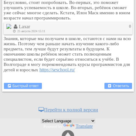
Безусловно, стоит попробовать. Во-первых, это поможет
Кулинария
улучшить успеваемость в школе. Во-вторых, ребёнок сможет
уже сейчас многое сделать. Кстати, Илон Маск именно в юном
Физкультура и спорт
возрасте начал программировать.
Видео и Кино
Laxar
0
Авто. Мото.
25 августа 2024 15:11
Космос
Знания, которые мы получаем в школе, остаются с нами на всю
жизнь. Поэтому чем раньше начать изучение какого-либо
Домашние питомцы
предмета, тем лучше будут результаты в будущем. К
Медицина
окончанию школы ребёнок может стать полноценным
специалистом, если будет серьёзно относиться к учёбе. В
Компьютер
Волгограде я могу порекомендовать курсы программистов для
Ещё
https://seschool.ru/
детей и взрослых
Пользователи / Поиск
Группы
Быстрый ответ
Ответить
Норм
Музыкальный архив
Видео архив
Перейти к полной версии
Дело
Организации
Translate
Powered by
Объявления