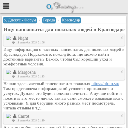
Меню
о, Дискус - Форум
»
Города
»
Краснодар
Ищу пансионаты для пожилых людей в Краснодаре
или войти через
Night
0
11 сентября 2024 21:06
Ищу информацию о частных пансионатах для пожилых людей в
Вход с 7ooo.ru
Краснодаре. Подскажите, пожалуйста, где можно найти
достойные варианты? Важно, чтобы был хороший уход и
Регистрация
комфортные условия.
Забыли пароль?
Margosha
0
Данные авторизации одинаковые с
11 сентября 2024 21:13
сайтом 7ooo.ru
https://rdom.su/
Нашли здесь частный пансионат для пожилых
Форумы
Там представлена информация об условиях проживания и
услугах. Думаю, это будет полезно почитать. А лучше пойти и
Главная
посетить это место лично, так вы сами сможете ознакомиться с
Поиск
условиями. Я для бабушки много разных мест посмотрела,
читала отзывы и т.д.
Новые сообщения
Carrot
0
Беседы
11 сентября 2024 21:19
Игры
А как вы выбирали пансионат? На что стоит обратить внимание