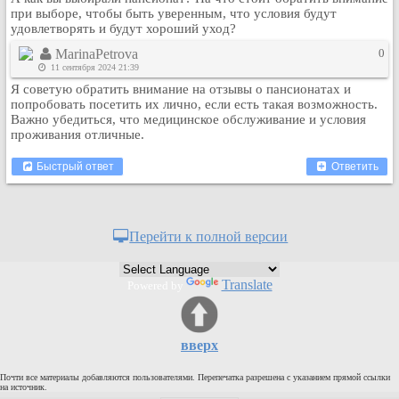
при выборе, чтобы быть уверенным, что условия будут
Кулинария
удовлетворять и будут хороший уход?
Физкультура и спорт
MarinaPetrova
0
Видео и Кино
11 сентября 2024 21:39
Авто. Мото.
Я советую обратить внимание на отзывы о пансионатах и
попробовать посетить их лично, если есть такая возможность.
Космос
Важно убедиться, что медицинское обслуживание и условия
Домашние питомцы
проживания отличные.
Медицина
Быстрый ответ
Ответить
Компьютер
Ещё
Пользователи / Поиск
Перейти к полной версии
Группы
Норм
Translate
Powered by
Музыкальный архив
Видео архив
Дело
вверх
Организации
Почти все материалы добавляются пользователями. Перепечатка разрешена с указанием прямой ссылки
на источник.
Объявления