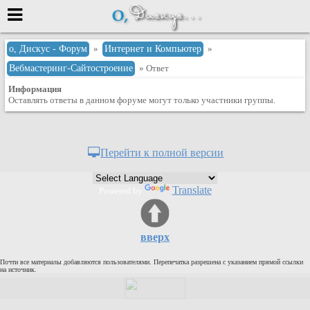
Меню
о, Дискус - Форум
»
Интернет и Компьютер
»
Вебмастеринг-Сайтостроение
» Ответ
или войти через
Информация
Оставлять ответы в данном форуме могут только участники группы.
Вход с 7ooo.ru
Регистрация
Перейти к полной версии
Забыли пароль?
Данные авторизации одинаковые с
Translate
Powered by
сайтом 7ooo.ru
Форумы
Главная
вверх
Поиск
Почти все материалы добавляются пользователями. Перепечатка разрешена с указанием прямой ссылки
Новые сообщения
на источник.
Беседы
Игры