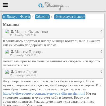
Меню
о, Дискус - Форум
»
Общение
»
Физкультура и спорт
Мышцы
или войти через
Марина Омельченко
0
10 октября 2024 23:14
Я занимаюсь спортом и иногда мышцы болят сильно. Скажите
Вход с 7ooo.ru
как их можно поддержать в норме.
Регистрация
Максим Прохоров
0
11 октября 2024 16:23
Забыли пароль?
может вам просто по меньше заниматься спортом или просто
Данные авторизации одинаковые с
перевязать и все.
сайтом 7ooo.ru
Элина Лошак
0
Форумы
11 октября 2024 19:26
Главная
Да у спортсменов часто появляются боли в мышцах. И им
Поиск
нужно специальное средство, чтоб поддерживать в форме. И у
меня брат такое средство покупает регулярно вот тут
Новые сообщения
https://svitovederevo.com.ua/ayurveda-dlia-myshc.html
Им он
Беседы
укрепляет мышцы и чувствует себя в форме. Брату это
средство нравится. Рекомендую и вам туда заглянуть и все
Игры
будет хорошо. Удачи вам.