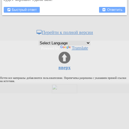
Кулинария
Быстрый ответ
Ответить
Физкультура и спорт
Видео и Кино
Авто. Мото.
Перейти к полной версии
Космос
Домашние питомцы
Translate
Powered by
Медицина
Компьютер
Ещё
вверх
Пользователи / Поиск
Почти все материалы добавляются пользователями. Перепечатка разрешена с указанием прямой ссылки
Группы
на источник.
Норм
Музыкальный архив
Видео архив
Дело
Организации
Объявления