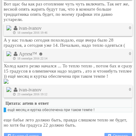
Вот щас бы как раз отопление чуть чуть включить. Так нет же,
Кулинария
весной опять жарить будут так, что в комнате больше
Физкультура и спорт
тридцатника опять будет, по моему графики эти давно
устарели.
Видео и Кино
ivan-ivanov
0
Авто. Мото.
18 сентября 2016 19:46
Космос
А у нас только сегодня похолодало, еще вчера было 28
градусов, а сегодня уже 14. Печально, надо тепло одевться (
Домашние питомцы
Медицина
Артем™ ☻
0
18 сентября 2016 22:14
Компьютер
Холод както резко начался ... То тепло тепло , потом бах и сразу
Ещё
15 градусов в олимпиечки надо ходить , ато и чтонибуть теплее
)) ещё месяц и куртка обеспечена при таком темпе !
Пользователи / Поиск
Группы
ivan-ivanov
0
Норм
23 сентября 2016 19:12
Музыкальный архив
Цитата: artem в ответ
Видео архив
ещё месяц и куртка обеспечена при таком темпе !
Дело
еще бабье лето должно быть, правда слишком тепло не будет,
но хотя бы градуса 22 должно быть.
Организации
Объявления