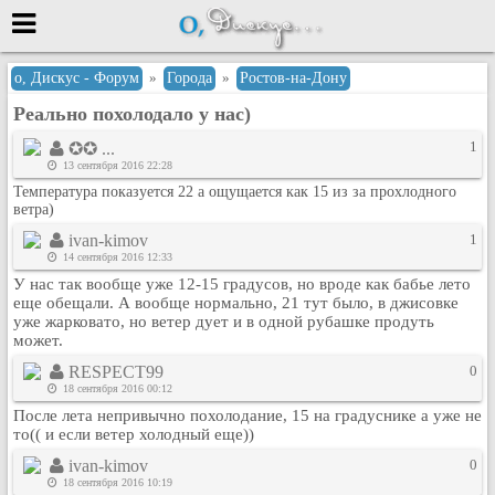
Меню
о, Дискус - Форум
»
Города
»
Ростов-на-Дону
Реально похолодало у нас)
или войти через
1
✪✪ ...
13 сентября 2016 22:28
Температура показуется 22 а ощущается как 15 из за прохлодного
Вход с 7ooo.ru
ветра)
Регистрация
ivan-kimov
1
14 сентября 2016 12:33
Забыли пароль?
У нас так вообще уже 12-15 градусов, но вроде как бабье лето
Данные авторизации одинаковые с
еще обещали. А вообще нормально, 21 тут было, в джисовке
сайтом 7ooo.ru
уже жарковато, но ветер дует и в одной рубашке продуть
Форумы
может.
Главная
RESPECT99
0
18 сентября 2016 00:12
Поиск
После лета непривычно похолодание, 15 на градуснике а уже не
Новые сообщения
то(( и если ветер холодный еще))
Беседы
ivan-kimov
0
Игры
18 сентября 2016 10:19